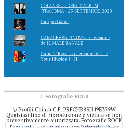
COLLARS ::: DEBUT ALBUM
'TRACOMA' - 25 SETTEMBRE 2020
Giorgio Gaber
GARAGEVENTINOVE: recensione
de IL MALE BANALE
Guns N' Roses: recensione di Use
Your Illusion I - II
© Fotografie ROCK
© Profili Chiara C.F. PRFCHR89H49E379W
Qualsiasi tipo di riproduzione è vietata se non
preventivamente autorizzata. Fotografie ROCK
non rappresenta una testata giornalistica in
Privacy e cookie: questo sito utilizza i cookie. Continuando a utilizzare