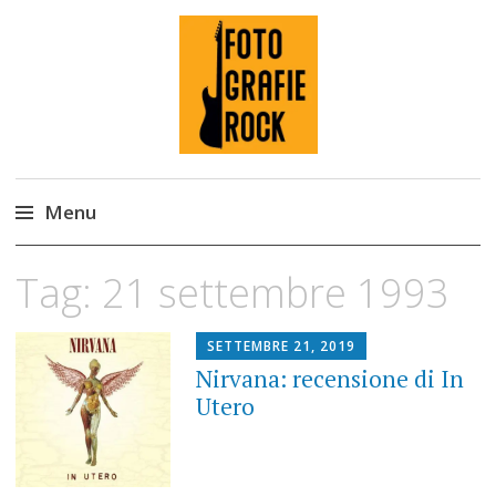
Fotografie ROCK
Menu
Skip
Tag:
21 settembre 1993
to
content
SETTEMBRE 21, 2019
Nirvana: recensione di In
Utero