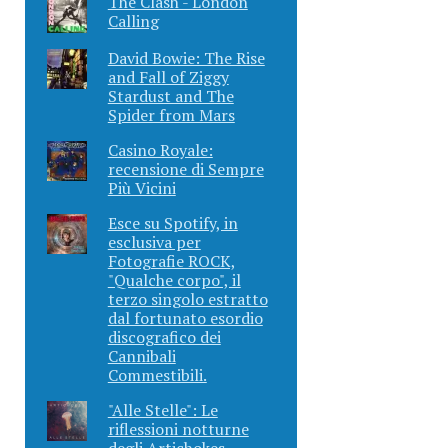
The Clash - London
Calling
David Bowie: The Rise
and Fall of Ziggy
Stardust and The
Spider from Mars
Casino Royale:
recensione di Sempre
Più Vicini
Esce su Spotify, in
esclusiva per
Fotografie ROCK,
"Qualche corpo", il
terzo singolo estratto
dal fortunato esordio
discografico dei
Cannibali
Commestibili.
"Alle Stelle": Le
riflessioni notturne
degli Artichokes