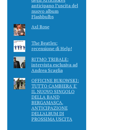
anticipano l’uscita del
nuovo album
Flashbulbs
Axl Rose
The Beatles:
recensione di Help!
RITMO TRIBALE:
intervista esclusiva ad
Andrea Scaglia
OFFICINE BUKOWSKI:
TUTTO CAMBIERA' E'
IL NUOVO SINGOLO
DELLA BAND
BERGAMASCA,
ANTICIPAZIONE
DELL'ALBUM DI
PROSSIMA USCITA