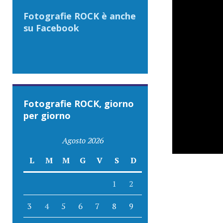
Fotografie ROCK è anche
su Facebook
Fotografie ROCK, giorno
per giorno
Agosto 2026
L
M
M
G
V
S
D
1
2
3
4
5
6
7
8
9