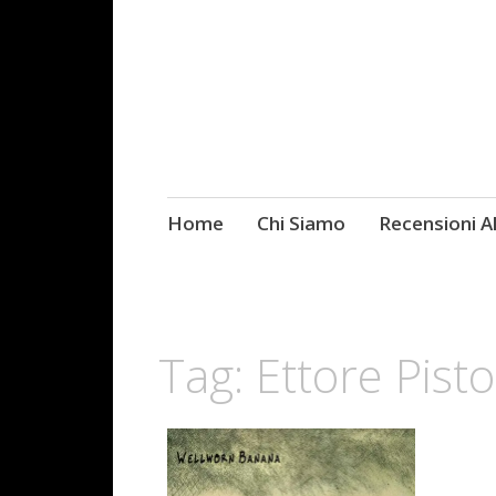
Skip
Home
Chi Siamo
Recensioni 
Fotografie ROCK
to
content
Tag:
Ettore Pisto