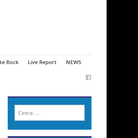
ste Rock
Live Report
NEWS
RICERCA
PER: