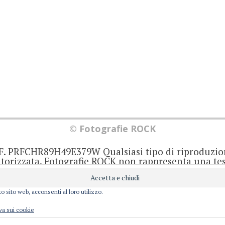
© Fotografie ROCK
.F. PRFCHR89H49E379W Qualsiasi tipo di riproduzio
orizzata. Fotografie ROCK non rappresenta una test
iornato senza alcuna periodicità. Non può pertant
iale ai sensi della legge 62 del 7/3/2001. Ogni autor
onsabile di ciò che scrive negli articoli e nei comm
o sito web, acconsenti al loro utilizzo.
Privacy e Cookie
perience. We'll assume you're ok with this, but you can opt-out i
va sui cookie