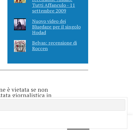
Tutti Affanculo - 11
settembre 2009
Nuovo video dei
Bluedaze per il singolo
Hodad
Belvas: recensione di
Roccen
ne è vietata se non
ata giornalistica in
o considerarsi un
e è direttamente
enti.
f you wish.
Cookie settings
ACCEPT