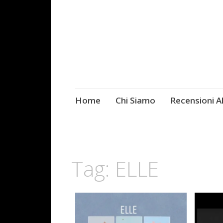
Skip
Home
Chi Siamo
Recensioni 
Fotografie ROCK
to
content
Tag:
ELLE