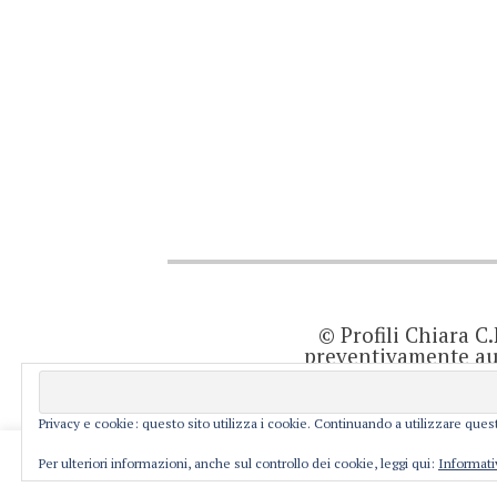
© Profili Chiara C
preventivamente aut
quanto viene agg
prodotto editor
resp
Privacy e cookie: questo sito utilizza i cookie. Continuando a utilizzare quest
This website uses cookies to improve your ex
Per ulteriori informazioni, anche sul controllo dei cookie, leggi qui:
Informati