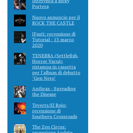
Intervista a Ricky
Portera
Nuovo annuncio per il
ROCK THE CASTLE
IFasti: recensione di
Tutorial - 13 marzo
2020
TENEBRA (Settlefish,
Horror Vacui):
ristampa in cassetta
per l'album di debutto
"Gen Nero"
Anthrax - Spreading
the Disease
Teverts/El Rojo:
recensione di
Southern Crossroads
The Zen Circus:
recensione Andate