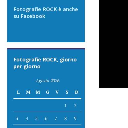
Fotografie ROCK è anche
su Facebook
Fotografie ROCK, giorno
per giorno
Agosto 2026
L
M
M
G
V
S
D
1
2
3
4
5
6
7
8
9