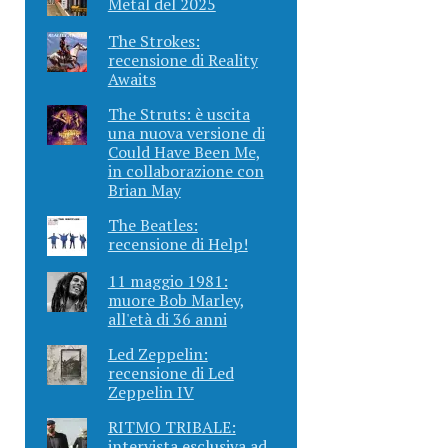
Metal del 2025
The Strokes:
recensione di Reality
Awaits
The Struts: è uscita
una nuova versione di
Could Have Been Me,
in collaborazione con
Brian May
The Beatles:
recensione di Help!
11 maggio 1981:
muore Bob Marley,
all'età di 36 anni
Led Zeppelin:
recensione di Led
Zeppelin IV
RITMO TRIBALE:
intervista esclusiva ad