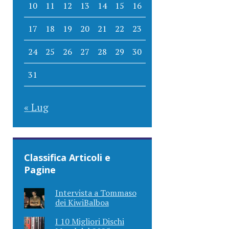
10
11
12
13
14
15
16
17
18
19
20
21
22
23
24
25
26
27
28
29
30
31
« Lug
Classifica Articoli e
Pagine
Intervista a Tommaso
dei KiwiBalboa
I 10 Migliori Dischi