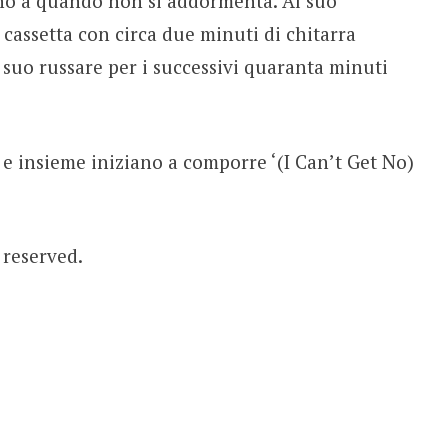
fino a quando non si addormenta. Al suo
 cassetta con circa due minuti di chitarra
 suo russare per i successivi quaranta minuti
 e insieme iniziano a comporre ‘(I Can’t Get No)
s reserved.