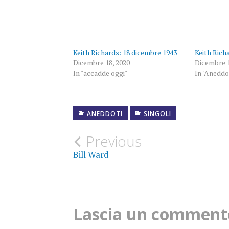
Keith Richards: 18 dicembre 1943
Keith Rich
Dicembre 18, 2020
Dicembre 1
In "accadde oggi"
In "Aneddo
ANEDDOTI
SINGOLI
ANEDDOTI
Post
Previous
KEITH
RICHARDS
Bill Ward
navigation
ROLLING
STONES
SINGOLO
Lascia un comment
STONES