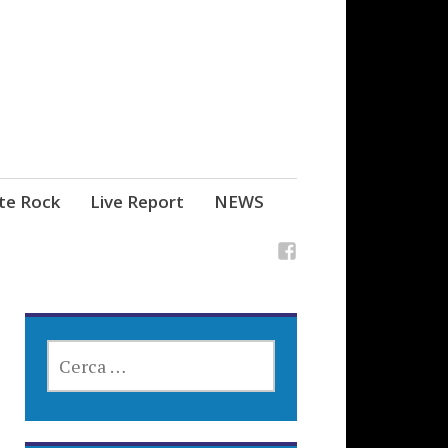
ste Rock
Live Report
NEWS
RICERCA
PER: