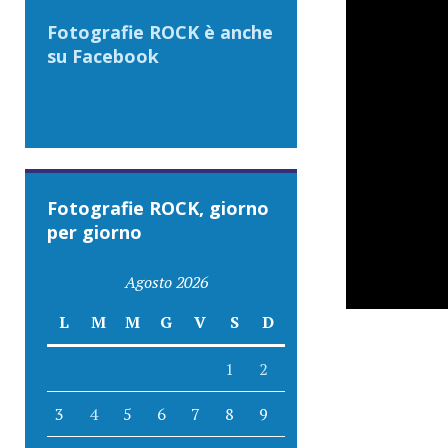
Fotografie ROCK è anche
su Facebook
Fotografie ROCK, giorno
per giorno
Agosto 2026
L
M
M
G
V
S
D
1
2
3
4
5
6
7
8
9