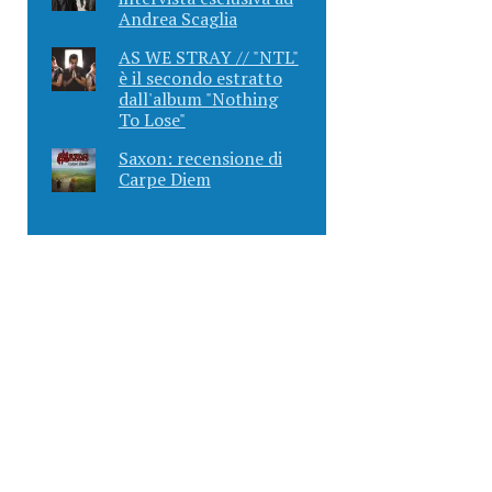
Andrea Scaglia
AS WE STRAY // "NTL"
è il secondo estratto
dall'album "Nothing
To Lose"
Saxon: recensione di
Carpe Diem