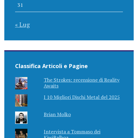
31
« Lug
Classifica Articoli e Pagine
The Strokes: recensione di Reality
Awaits
I 10 Migliori Dischi Metal del 2025
Brian Molko
Intervista a Tommaso dei
KiwiBalboa