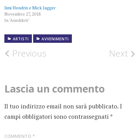
Jimi Hendrix e Mick Jagger
Novembre 27, 2018
In "Aneddoti"
ARTISTI
AVVENIMENTI
1970
Post
Previous
Next
AVVENIMENTI
navigation
JIMI
HENDRIX
Lascia un commento
MORTE
SETTEMBRE
Il tuo indirizzo email non sarà pubblicato.
I
campi obbligatori sono contrassegnati
*
COMMENTO
*