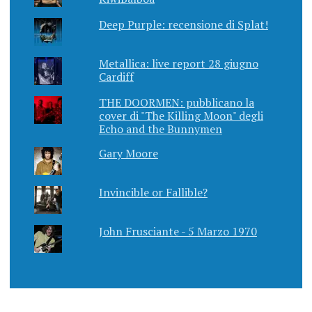
Deep Purple: recensione di Splat!
Metallica: live report 28 giugno
Cardiff
THE DOORMEN: pubblicano la
cover di "The Killing Moon" degli
Echo and the Bunnymen
Gary Moore
Invincible or Fallible?
John Frusciante - 5 Marzo 1970