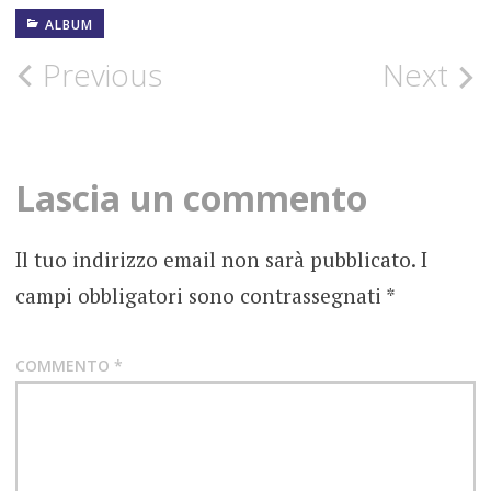
ALBUM
ALBUM
Post
Previous
Next
DARK
SIDE
navigation
DARK
SIDE
Lascia un commento
MOON
FOTOGRAFIE
Il tuo indirizzo email non sarà pubblicato.
I
campi obbligatori sono contrassegnati
*
GILMOUR
PINK
FLOYD
COMMENTO
*
RECENSIONE
ROCK