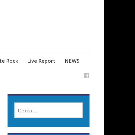
ste Rock
Live Report
NEWS
RICERCA
PER: