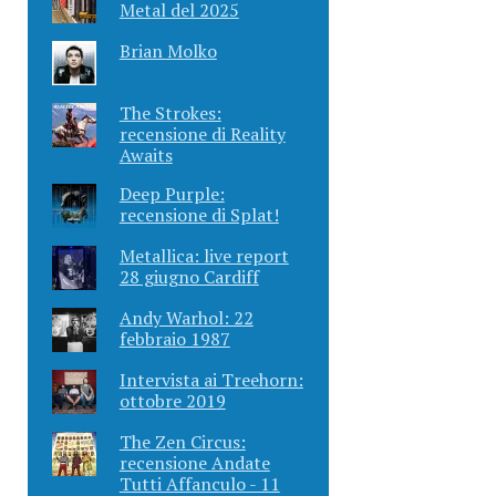
Metal del 2025
Brian Molko
The Strokes:
recensione di Reality
Awaits
Deep Purple:
recensione di Splat!
Metallica: live report
28 giugno Cardiff
Andy Warhol: 22
febbraio 1987
Intervista ai Treehorn:
ottobre 2019
The Zen Circus:
recensione Andate
Tutti Affanculo - 11