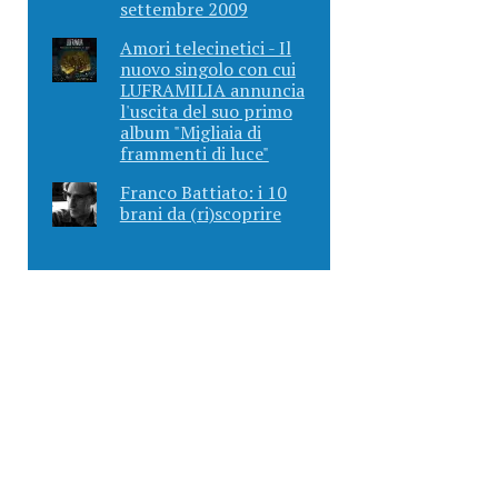
settembre 2009
Amori telecinetici - Il
nuovo singolo con cui
LUFRAMILIA annuncia
l'uscita del suo primo
album "Migliaia di
frammenti di luce"
Franco Battiato: i 10
brani da (ri)scoprire