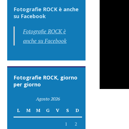
Fotografie ROCK è anche
su Facebook
Fotografie ROCK è
anche su Facebook
Fotografie ROCK, giorno
per giorno
Agosto 2026
L
M
M
G
V
S
D
1
2