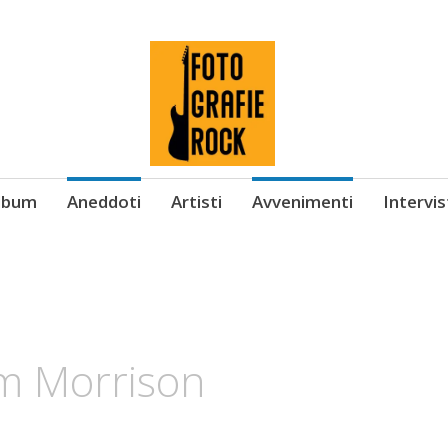
Album
Aneddoti
Artisti
Avvenimenti
Intervi
im Morrison