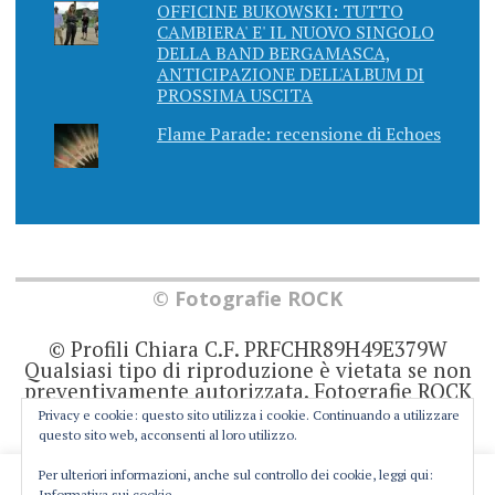
OFFICINE BUKOWSKI: TUTTO
CAMBIERA' E' IL NUOVO SINGOLO
DELLA BAND BERGAMASCA,
ANTICIPAZIONE DELL'ALBUM DI
PROSSIMA USCITA
Flame Parade: recensione di Echoes
© Fotografie ROCK
© Profili Chiara C.F. PRFCHR89H49E379W
Qualsiasi tipo di riproduzione è vietata se non
preventivamente autorizzata. Fotografie ROCK
non rappresenta una testata giornalistica in
Privacy e cookie: questo sito utilizza i cookie. Continuando a utilizzare
quanto viene aggiornato senza alcuna
questo sito web, acconsenti al loro utilizzo.
periodicità. Non può pertanto considerarsi un
prodotto editoriale ai sensi della legge 62 del
Per ulteriori informazioni, anche sul controllo dei cookie, leggi qui:
This website uses cookies to improve your experience. We'll
Informativa sui cookie