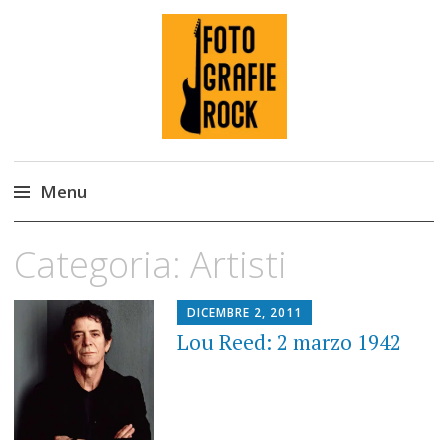
Fotografie ROCK
Menu
Skip
Categoria:
Artisti
to
content
DICEMBRE 2, 2011
Lou Reed: 2 marzo 1942