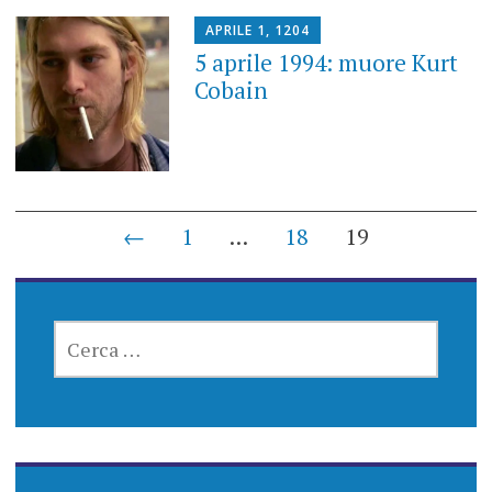
APRILE 1, 1204
5 aprile 1994: muore Kurt
Cobain
Posts
←
1
…
18
19
navigation
RICERCA
PER: