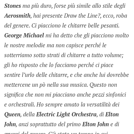
Stones
ma più duro, forse più simile allo stile degli
Aerosmith
, hai presente Draw the Line?, ecco, roba
del genere. Ci piacciono le chitarre belle pesanti.
George Michael
mi ha detto che gli piacciono molto
le nostre melodie ma non capisce perché le
sotterriamo sotto strati di chitarre a tutto volume;
gli ho risposto che lo facciamo perché ci piace
sentire l’urlo delle chitarre, e che anche lui dovrebbe
mettercene un pò nella sua musica. Questo non
significa che non mi piacciano anche pezzi sinfonici
e orchestrali.
Ho sempre amato la versatilità dei
Queen
, della
Electric Light Orchestra
, di
Elton
John
, anzi soprattutto del primo
Elton John
e di
gruppi del genere. C’è stato un tempo in cui