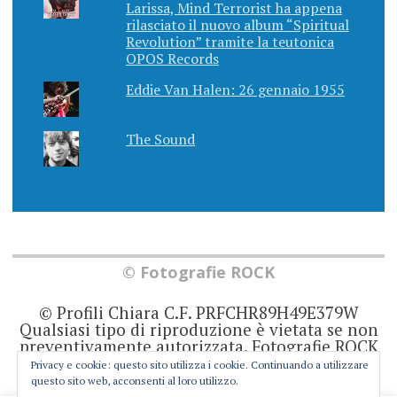
Larissa, Mind Terrorist ha appena
rilasciato il nuovo album “Spiritual
Revolution” tramite la teutonica
OPOS Records
Eddie Van Halen: 26 gennaio 1955
The Sound
© Fotografie ROCK
© Profili Chiara C.F. PRFCHR89H49E379W
Qualsiasi tipo di riproduzione è vietata se non
preventivamente autorizzata. Fotografie ROCK
non rappresenta una testata giornalistica in
Privacy e cookie: questo sito utilizza i cookie. Continuando a utilizzare
quanto viene aggiornato senza alcuna
questo sito web, acconsenti al loro utilizzo.
periodicità. Non può pertanto considerarsi un