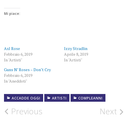
Mi piace:
Axl Rose
Izzy Stradlin
Febbraio 6, 2019
Aprile 8, 2019
In "Artisti"
In "Artisti"
Guns N’ Roses – Don’t Cry
Febbraio 6, 2019
In "Aneddoti"
ACCADDE OGGI
6
ARTISTI
COMPLEANNI
FEBBRAIO
1962
Post
Previous
Next
ACCADDEOGGI
navigation