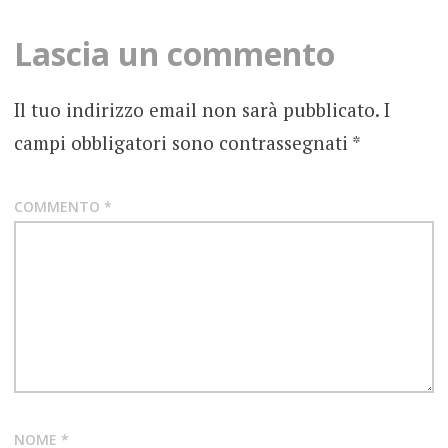
AXL
ROSE
Lascia un commento
COMPLEANNO
Il tuo indirizzo email non sarà pubblicato.
I
FOTOGRAFIE
campi obbligatori sono contrassegnati
*
ROCK
GUNS
N’
COMMENTO
*
ROSES
HARD
ROCK
NOME
*