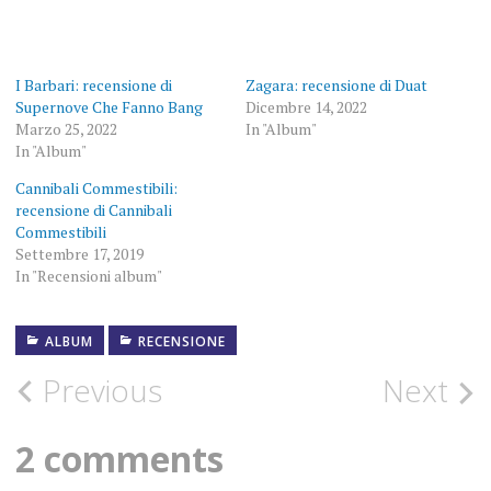
in
corso…
I Barbari: recensione di
Zagara: recensione di Duat
Supernove Che Fanno Bang
Dicembre 14, 2022
Marzo 25, 2022
In "Album"
In "Album"
Cannibali Commestibili:
recensione di Cannibali
Commestibili
Settembre 17, 2019
In "Recensioni album"
ALBUM
15
RECENSIONE
GENNAIO
2021
Post
Previous
Next
ALBUM
navigation
2 comments
FOTOGRAFIE