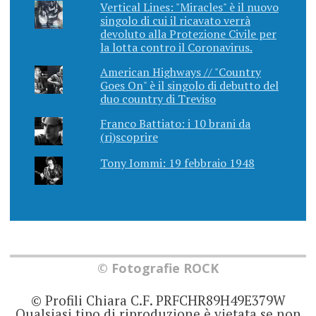
Vertical Lines: "Miracles" è il nuovo
singolo di cui il ricavato verrà
devoluto alla Protezione Civile per
la lotta contro il Coronavirus.
American Highways // "Country
Goes On" è il singolo di debutto del
duo country di Treviso
Franco Battiato: i 10 brani da
(ri)scoprire
Tony Iommi: 19 febbraio 1948
© Fotografie ROCK
© Profili Chiara C.F. PRFCHR89H49E379W
Qualsiasi tipo di riproduzione è vietata se non