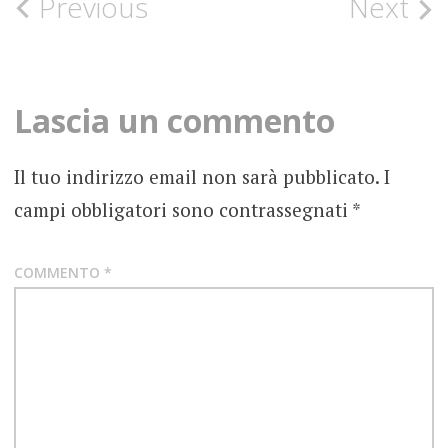
Post
Previous
Next
AC/DC
navigation
ANGUS
YOUNG
Lascia un commento
BLUES
Il tuo indirizzo email non sarà pubblicato.
I
BON
campi obbligatori sono contrassegnati
*
SCOTT
FOTOGRAFIE
ROCK
COMMENTO
*
HARD
ROCK
HIGHWAY
TO HELL
RECENSIONE