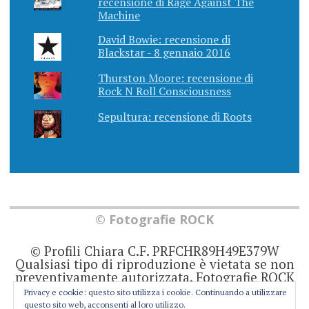
recensione di Rage Against The
Machine
David Bowie: recensione di
Blackstar - 8 gennaio 2016
Thurston Moore: recensione di
Rock N Roll Consciousness
Sepultura: recensione di Roots
© Fotografie ROCK
© Profili Chiara C.F. PRFCHR89H49E379W
Qualsiasi tipo di riproduzione è vietata se non
preventivamente autorizzata. Fotografie ROCK
non rappresenta una testata giornalistica in
Privacy e cookie: questo sito utilizza i cookie. Continuando a utilizzare
quanto viene aggiornato senza alcuna
questo sito web, acconsenti al loro utilizzo.