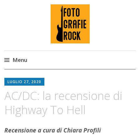
Fotografie ROCK
Menu
Skip
to
LUGLIO 27, 2020
content
AC/DC: la recensione di
Highway To Hell
Recensione a cura di Chiara Profili