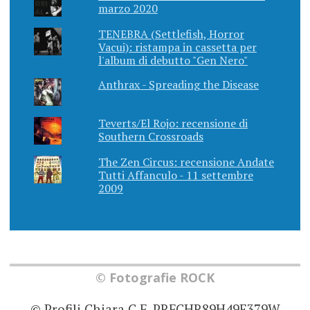
marzo 2020
TENEBRA (Settlefish, Horror
Vacui): ristampa in cassetta per
l'album di debutto "Gen Nero"
Anthrax - Spreading the Disease
Teverts/El Rojo: recensione di
Southern Crossroads
The Zen Circus: recensione Andate
Tutti Affanculo - 11 settembre
2009
© Fotografie ROCK
© Profili Chiara C.F. PRFCHR89H49E379W