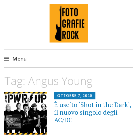
Fotografie ROCK
Menu
Skip
Tag:
Angus Young
to
content
OTTOBRE 7, 2020
È uscito ‘Shot in the Dark’,
il nuovo singolo degli
AC/DC