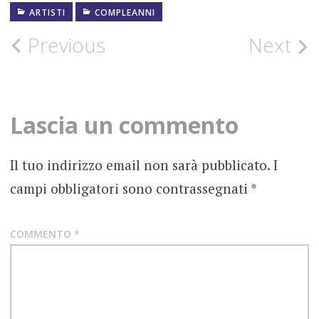
ARTISTI
COMPLEANNI
1940
Post
Previous
Next
BEATLES
navigation
COMPLEANNO
JOHN
Lascia un commento
LENNON
OTTOBRE
Il tuo indirizzo email non sarà pubblicato.
I
campi obbligatori sono contrassegnati
*
COMMENTO
*