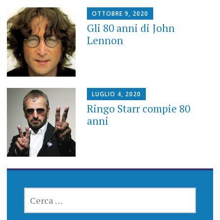
OTTOBRE 9, 2020
Gli 80 anni di John
Lennon
LUGLIO 4, 2020
Ringo Starr compie 80
anni
RICERCA
PER: