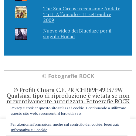
The Zen Circus: recensione Andate
Tutti Affanculo - 11 settembre
2009
Nuovo video dei Bluedaze per il
singolo Hodad
© Fotografie ROCK
© Profili Chiara C.F. PRFCHR89H49E379W
Qualsiasi tipo di riproduzione è vietata se non
preventivamente autorizzata. Fotografie ROCK
non rappresenta una testata giornalistica in
Privacy e cookie: questo sito utilizza i cookie. Continuando a utilizzare
quanto viene aggiornato senza alcuna
questo sito web, acconsenti al loro utilizzo.
periodicità. Non può pertanto considerarsi un
prodotto editoriale ai sensi della legge 62 del
Per ulteriori informazioni, anche sul controllo dei cookie, leggi qui:
This website uses cookies to improve your experience. We'll
7/3/2001. Ogni autore è direttamente
Informativa sui cookie
responsabile di ciò che scrive negli articoli e
assume you're ok with this, but you can opt-out if you wish.