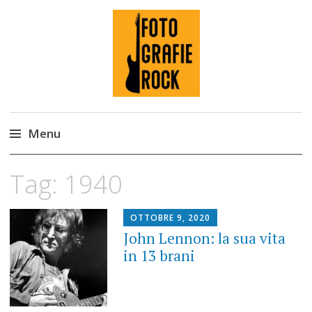
Fotografie ROCK
Menu
Skip
Tag:
1940
to
content
OTTOBRE 9, 2020
John Lennon: la sua vita
in 13 brani