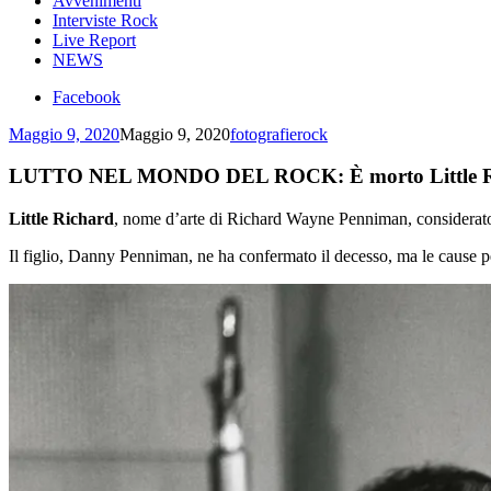
Avvenimenti
Interviste Rock
Live Report
NEWS
Facebook
Maggio 9, 2020
Maggio 9, 2020
fotografierock
LUTTO NEL MONDO DEL ROCK: È morto Little R
Little Richard
, nome d’arte di Richard Wayne Penniman, considerato un
Il figlio, Danny Penniman, ne ha confermato il decesso, ma le cause p