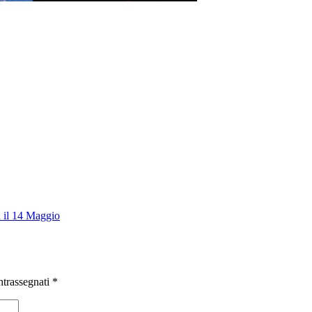
a il 14 Maggio
ntrassegnati
*