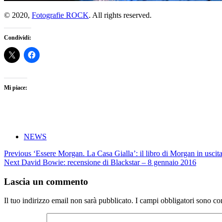
© 2020,
Fotografie ROCK
. All rights reserved.
Condividi:
Mi piace:
NEWS
Post
Previous
‘Essere Morgan. La Casa Gialla’: il libro di Morgan in uscit
2020
navigation
Next
David Bowie: recensione di Blackstar – 8 gennaio 2016
decesso
Little
Lascia un commento
Richard
maggio
Il tuo indirizzo email non sarà pubblicato.
I campi obbligatori sono co
morte
news