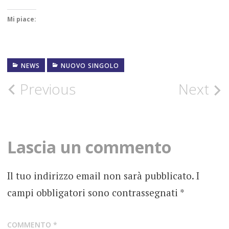
Mi piace:
NEWS
NUOVO SINGOLO
FOTOGRAFIE
ROCK
Post
Previous
Next
NEWS
navigation
NUOVO
SINGOLO
Lascia un commento
SAFE&SOUND
Il tuo indirizzo email non sarà pubblicato.
I
campi obbligatori sono contrassegnati
*
COMMENTO
*