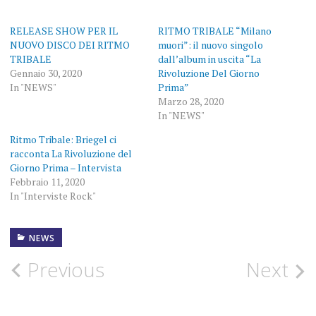
RELEASE SHOW PER IL
RITMO TRIBALE “Milano
NUOVO DISCO DEI RITMO
muori”: il nuovo singolo
TRIBALE
dall’album in uscita “La
Gennaio 30, 2020
Rivoluzione Del Giorno
In "NEWS"
Prima”
Marzo 28, 2020
In "NEWS"
Ritmo Tribale: Briegel ci
racconta La Rivoluzione del
Giorno Prima – Intervista
Febbraio 11, 2020
In "Interviste Rock"
NEWS
BAGANA
RECORDS
Post
Previous
Next
FOTOGRAFIE
navigation
ROCK