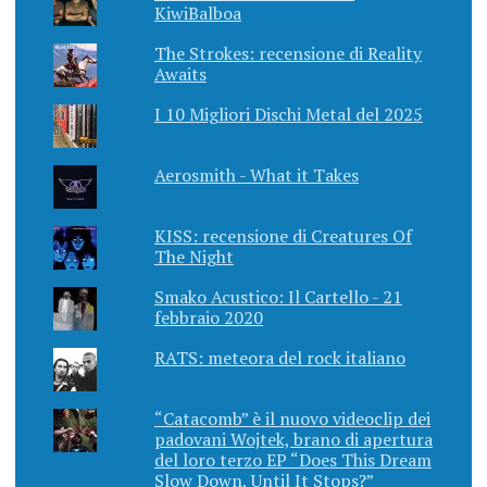
KiwiBalboa
The Strokes: recensione di Reality
Awaits
I 10 Migliori Dischi Metal del 2025
Aerosmith - What it Takes
KISS: recensione di Creatures Of
The Night
Smako Acustico: Il Cartello - 21
febbraio 2020
RATS: meteora del rock italiano
“Catacomb” è il nuovo videoclip dei
padovani Wojtek, brano di apertura
del loro terzo EP “Does This Dream
Slow Down, Until It Stops?”