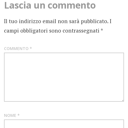
Lascia un commento
BLACK
LIPS
Il tuo indirizzo email non sarà pubblicato.
I
campi obbligatori sono contrassegnati
*
COUNT
FIVE
GO
DOWN
COMMENTO
*
RECORDS
JAY
REATARD
KONOKONO
LA MIA
CAMERETTA
RECORDS
LOS
INDIOS
TABAJARAS
NOME
*
NEWS