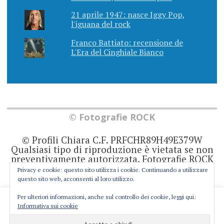
21 aprile 1947: nasce Iggy Pop,
l'iguana del rock
Franco Battiato: recensione de
L'Era del Cinghiale Bianco
© Fotografie ROCK
© Profili Chiara C.F. PRFCHR89H49E379W
Qualsiasi tipo di riproduzione è vietata se non
preventivamente autorizzata. Fotografie ROCK
non rappresenta una testata giornalistica in
Privacy e cookie: questo sito utilizza i cookie. Continuando a utilizzare
quanto viene aggiornato senza alcuna
questo sito web, acconsenti al loro utilizzo.
periodicità. Non può pertanto considerarsi un
prodotto editoriale ai sensi della legge 62 del
Per ulteriori informazioni, anche sul controllo dei cookie, leggi qui:
This website uses cookies to improve your experience. We'll
7/3/2001. Ogni autore è direttamente
Informativa sui cookie
responsabile di ciò che scrive negli articoli e
assume you're ok with this, but you can opt-out if you wish.