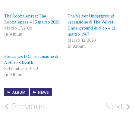
The Roozalepres: The
The Velvet Underground:
Roozalepres – 13 marzo 2020
recensione di The Velvet
Marzo 17, 2020
Underground & Nico – 12
In "Album"
marzo 1967
Marzo 12, 2020
In "Album"
Fontaines D.C.: recensione di
A Hero’s Death
Settembre 5, 2020
In "Album"
ALBUM
NEWS
ABELARDO
CARBONO
Post
Previous
Next
ALLAH
navigation
LAS
BARI