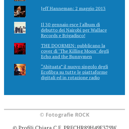
Jeff Hanneman: 2 maggio 2013
Il 30 gennaio esce l'album di
debutto dei Nairobi per Wallace
Records e Brigadisco!
THE DOORMEN: pubblicano la
cover di "The Killing Moon" degli
Echo and the Bunnymen
“Abituata” il nuovo singolo degli
Ecofibra su tutte le piattaforme
digitali ed in rotazione radio
© Fotografie ROCK
© Profili Chiara C.F. PRFCHR89H49E379W