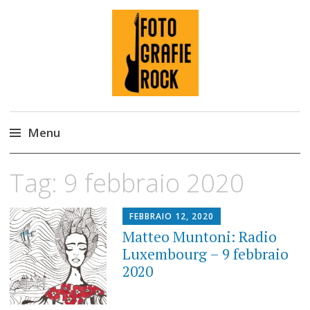
Fotografie ROCK
Menu
Skip
Tag:
9 febbraio 2020
to
content
FEBBRAIO 12, 2020
Matteo Muntoni: Radio
Luxembourg – 9 febbraio
2020