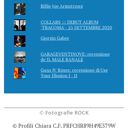
Billie Joe Armstrong
COLLARS ::: DEBUT ALBUM
'TRACOMA' - 25 SETTEMBRE 2020
Giorgio Gaber
GARAGEVENTINOVE: recensione
de IL MALE BANALE
Guns N' Roses: recensione di Use
Your Illusion I - II
© Fotografie ROCK
© Profili Chiara C.F. PRFCHR89H49E379W