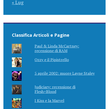
« Lug
Classifica Articoli e Pagine
Paul & Linda McCartney:
recensione di RAM
Ozzy e il Pipistrello
5 aprile 2002: muore Layne Staley
Judiciary: recensione di
Flesh+Blood
I Kiss e la Marvel