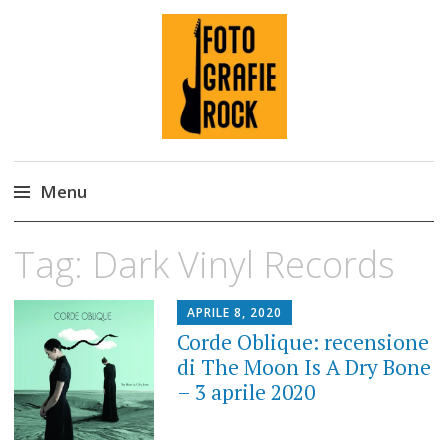
Fotografie ROCK
Menu
Skip
Tag:
Dark Vinyl Records
to
content
APRILE 8, 2020
Corde Oblique: recensione
di The Moon Is A Dry Bone
– 3 aprile 2020