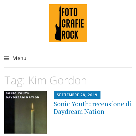
Fotografie ROCK
Menu
Skip
Tag:
Kim Gordon
to
content
SETTEMBRE 28, 2019
Sonic Youth: recensione di
Daydream Nation