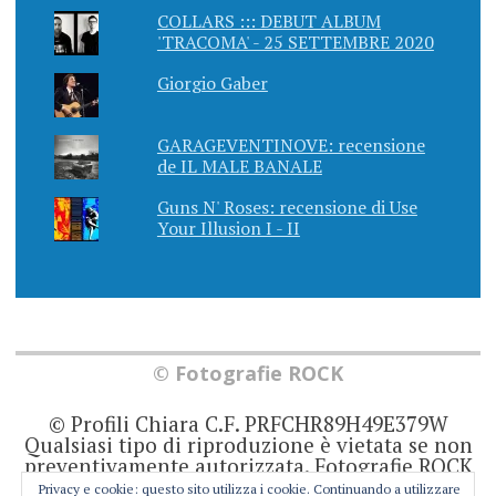
COLLARS ::: DEBUT ALBUM
'TRACOMA' - 25 SETTEMBRE 2020
Giorgio Gaber
GARAGEVENTINOVE: recensione
de IL MALE BANALE
Guns N' Roses: recensione di Use
Your Illusion I - II
© Fotografie ROCK
© Profili Chiara C.F. PRFCHR89H49E379W
Qualsiasi tipo di riproduzione è vietata se non
preventivamente autorizzata. Fotografie ROCK
non rappresenta una testata giornalistica in
Privacy e cookie: questo sito utilizza i cookie. Continuando a utilizzare