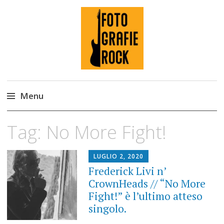
Fotografie ROCK
Menu
Skip
Tag:
No More Fight!
to
content
LUGLIO 2, 2020
Frederick Livi n’
CrownHeads // “No More
Fight!” è l’ultimo atteso
singolo.