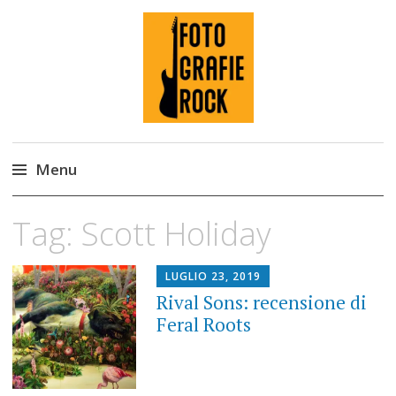
Fotografie ROCK
Menu
Skip
Tag:
Scott Holiday
to
content
LUGLIO 23, 2019
Rival Sons: recensione di
Feral Roots