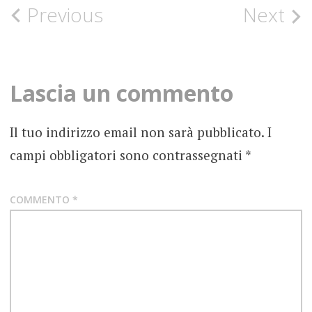
Post
Previous
Next
CERNICHOV
navigation
DARK
AMBIENT
Lascia un commento
DARNWALD
RECORDS
Il tuo indirizzo email non sarà pubblicato.
I
FOTOGRAFIE
ROCK
campi obbligatori sono contrassegnati
*
RECENSIONE
THE
COMMENTO
*
MOLD
LEGACY