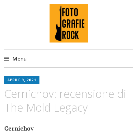
Fotografie ROCK
Menu
Skip
to
APRILE 9, 2021
content
Cernichov: recensione di
The Mold Legacy
Cernichov