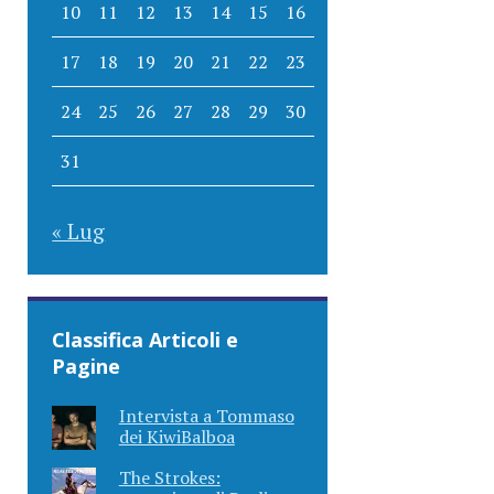
10
11
12
13
14
15
16
17
18
19
20
21
22
23
24
25
26
27
28
29
30
31
« Lug
Classifica Articoli e
Pagine
Intervista a Tommaso
dei KiwiBalboa
The Strokes: