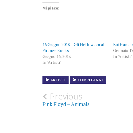
Mi piace:
16 Giugno 2018 – Gli Helloween al
Kai Hanse
Firenze Rocks
Gennaio 17
Giugno 16, 2018
In "Artisti"
In "Artisti"
ARTISTI
COMPLEANNI
COMPLEANNO
Post
Previous
FOTOGRAFIE
Pink Floyd – Animals
navigation
KISKE
ROCK