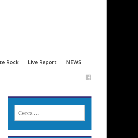
ste Rock
Live Report
NEWS
RICERCA
PER: