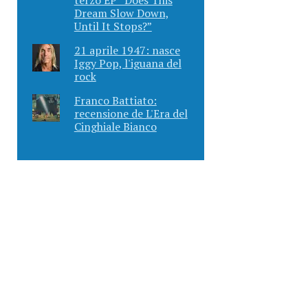
Dream Slow Down,
Until It Stops?”
21 aprile 1947: nasce
Iggy Pop, l'iguana del
rock
Franco Battiato:
recensione de L'Era del
Cinghiale Bianco