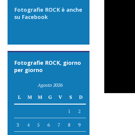
Fotografie ROCK è anche
su Facebook
Fotografie ROCK, giorno
per giorno
Agosto 2026
L
M
M
G
V
S
D
1
2
3
4
5
6
7
8
9