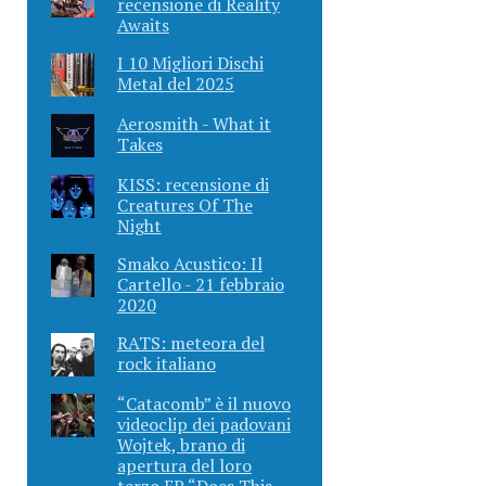
recensione di Reality
Awaits
I 10 Migliori Dischi
Metal del 2025
Aerosmith - What it
Takes
KISS: recensione di
Creatures Of The
Night
Smako Acustico: Il
Cartello - 21 febbraio
2020
RATS: meteora del
rock italiano
“Catacomb” è il nuovo
videoclip dei padovani
Wojtek, brano di
apertura del loro
terzo EP “Does This