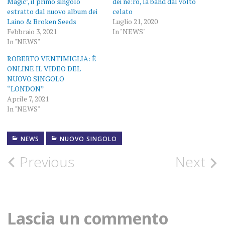
Magic’, il primo singolo
dei ne:ro, la band dal volto
estratto dal nuovo album dei
celato
Laino & Broken Seeds
Luglio 21, 2020
Febbraio 3, 2021
In "NEWS"
In "NEWS"
ROBERTO VENTIMIGLIA: È
ONLINE IL VIDEO DEL
NUOVO SINGOLO
“LONDON”
Aprile 7, 2021
In "NEWS"
NEWS
NUOVO SINGOLO
BROKEN
FLOWER
Post
Previous
Next
CONZA
navigation
PRESS
FOTOGRAFIE
Lascia un commento
ROCK