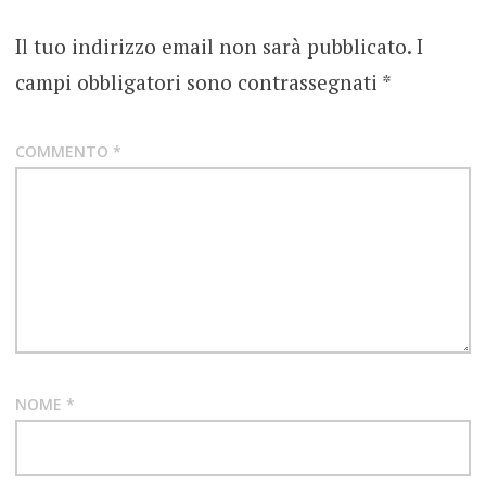
LYRE
Il tuo indirizzo email non sarà pubblicato.
I
NEWS
campi obbligatori sono contrassegnati
*
NUOVO
SINGOLO
COMMENTO
*
NOME
*