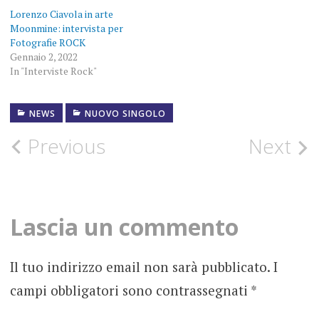
Lorenzo Ciavola in arte
Moonmine: intervista per
Fotografie ROCK
Gennaio 2, 2022
In "Interviste Rock"
NEWS
NUOVO SINGOLO
FOTOGRAFIE
ROCK
Post
Previous
Next
MOONMINE
navigation
NEWS
Lascia un commento
NUOVO
SINGOLO
Il tuo indirizzo email non sarà pubblicato.
I
campi obbligatori sono contrassegnati
*