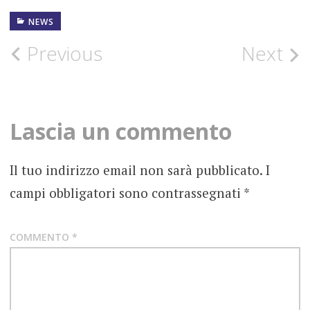
NEWS
22
LUGLIO
2020
Post
Previous
Next
CONZA
navigation
DISCHI
SOTTERRANEI
Lascia un commento
DUTCH
NAZARI
Il tuo indirizzo email non sarà pubblicato.
I
FOTOGRAFIE
campi obbligatori sono contrassegnati
*
ROCK
LA
TEMPESTA
DISCHI
COMMENTO
*
NEWS
POST
NEBBIA