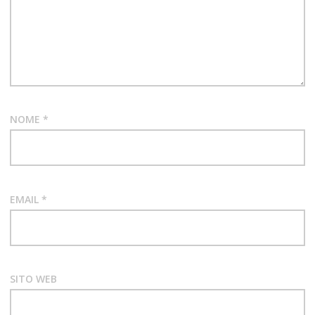
GEORGE
HARRISON
GOSPEL
RECENSIONE
ALBUM
NOME
*
SIMONA
IANNOTTI
SOFT
ROCK
EMAIL
*
SITO WEB