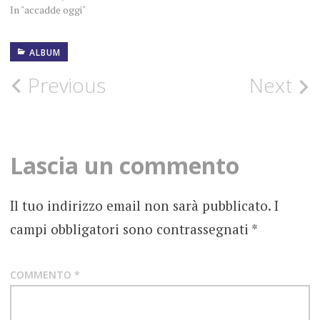
In "accadde oggi"
ALBUM
27
NOVEMBRE
1970
Post
Previous
Next
ANNI
navigation
70
BEATLES
Lascia un commento
BOB
DYLAN
Il tuo indirizzo email non sarà pubblicato.
I
CINQUANT'ANNI
campi obbligatori sono contrassegnati
*
FOLK
COMMENTO
*
FOTOGRAFIE
ROCK