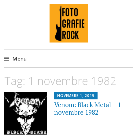
Fotografie ROCK
Menu
Skip
Tag:
1 novembre 1982
to
content
NOVEMBRE 1, 2019
Venom: Black Metal – 1
novembre 1982