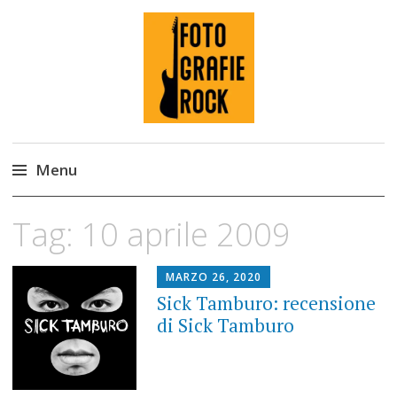
Fotografie ROCK
Menu
Skip
Tag:
10 aprile 2009
to
content
MARZO 26, 2020
Sick Tamburo: recensione
di Sick Tamburo