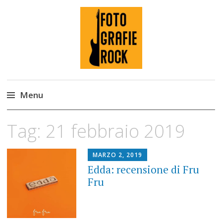
Fotografie ROCK
Menu
Skip
Tag:
21 febbraio 2019
to
content
MARZO 2, 2019
Edda: recensione di Fru
Fru