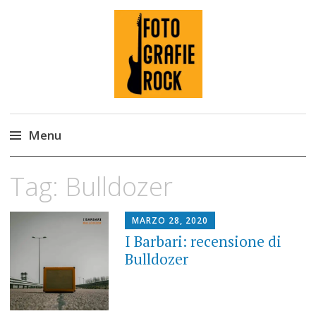
Fotografie ROCK
Menu
Skip
Tag:
Bulldozer
to
content
MARZO 28, 2020
I Barbari: recensione di
Bulldozer