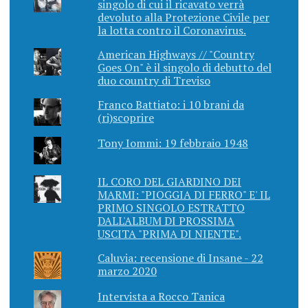
singolo di cui il ricavato verrà
devoluto alla Protezione Civile per
la lotta contro il Coronavirus.
American Highways // "Country
Goes On" è il singolo di debutto del
duo country di Treviso
Franco Battiato: i 10 brani da
(ri)scoprire
Tony Iommi: 19 febbraio 1948
IL CORO DEL GIARDINO DEI
MARMI: "PIOGGIA DI FERRO" E' IL
PRIMO SINGOLO ESTRATTO
DALL'ALBUM DI PROSSIMA
USCITA "PRIMA DI NIENTE".
Caluvia: recensione di Insane - 22
marzo 2020
Intervista a Rocco Tanica