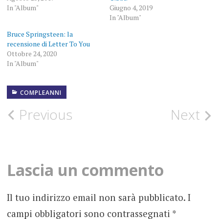
In "Album"
Giugno 4, 2019
In "Album"
Bruce Springsteen: la
recensione di Letter To You
Ottobre 24, 2020
In "Album"
COMPLEANNI
23
SETTEMBRE
1949
Post
Previous
Next
ACCADDEOGGI
navigation
BRUCE
SPRINGSTEEN
Lascia un commento
COMPLEANNO
Il tuo indirizzo email non sarà pubblicato.
I
FOTOGRAFIE
ROCK
campi obbligatori sono contrassegnati
*