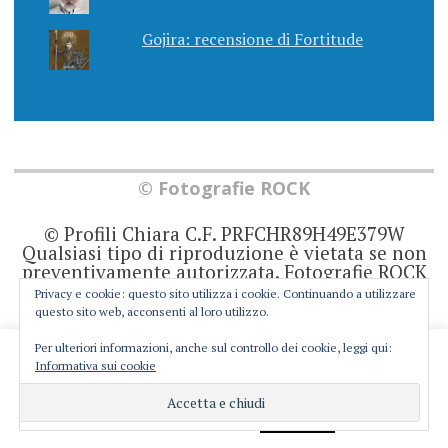
Gojira: recensione di Fortitude
© Fotografie ROCK
© Profili Chiara C.F. PRFCHR89H49E379W
Qualsiasi tipo di riproduzione è vietata se non
preventivamente autorizzata. Fotografie ROCK
non rappresenta una testata giornalistica in
Privacy e cookie: questo sito utilizza i cookie. Continuando a utilizzare
quanto viene aggiornato senza alcuna
questo sito web, acconsenti al loro utilizzo.
periodicità. Non può pertanto considerarsi un
prodotto editoriale ai sensi della legge 62 del
Per ulteriori informazioni, anche sul controllo dei cookie, leggi qui:
This website uses cookies to improve your experience. We'll
7/3/2001. Ogni autore è direttamente
Informativa sui cookie
responsabile di ciò che scrive negli articoli e
assume you're ok with this, but you can opt-out if you wish.
nei commenti.
Cookie settings
ACCEPT
Privacy e Cookie