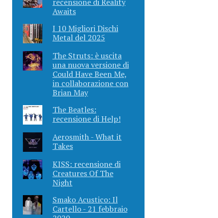
recensione di Reality
Awaits
I 10 Migliori Dischi
Metal del 2025
The Struts: è uscita
una nuova versione di
Could Have Been Me,
in collaborazione con
Brian May
The Beatles:
recensione di Help!
Aerosmith - What it
Takes
KISS: recensione di
Creatures Of The
Night
Smako Acustico: Il
Cartello - 21 febbraio
2020