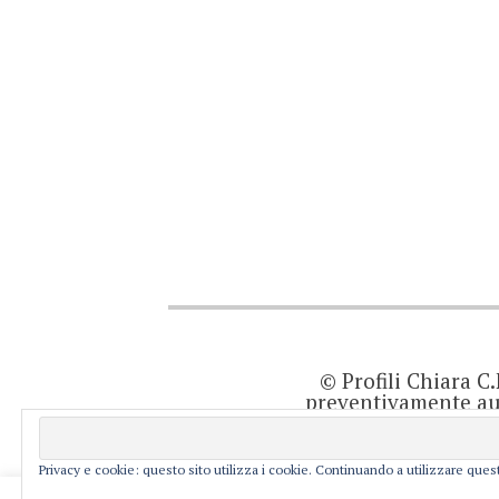
© Profili Chiara C
preventivamente aut
quanto viene agg
prodotto editor
resp
Privacy e cookie: questo sito utilizza i cookie. Continuando a utilizzare quest