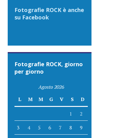
Fotografie ROCK è anche
su Facebook
Fotografie ROCK, giorno
per giorno
Agosto 2026
L
M
M
G
V
S
D
1
2
3
4
5
6
7
8
9