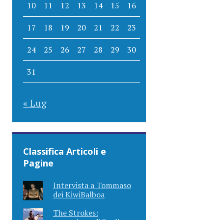
10
11
12
13
14
15
16
17
18
19
20
21
22
23
24
25
26
27
28
29
30
31
« Lug
Classifica Articoli e
Pagine
Intervista a Tommaso
dei KiwiBalboa
The Strokes: