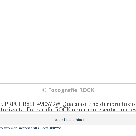
© Fotografie ROCK
.F. PRFCHR89H49E379W Qualsiasi tipo di riproduzio
orizzata. Fotografie ROCK non rappresenta una test
iornato senza alcuna periodicità. Non può pertant
iale ai sensi della legge 62 del 7/3/2001. Ogni autor
onsabile di ciò che scrive negli articoli e nei comm
o sito web, acconsenti al loro utilizzo.
Privacy e Cookie