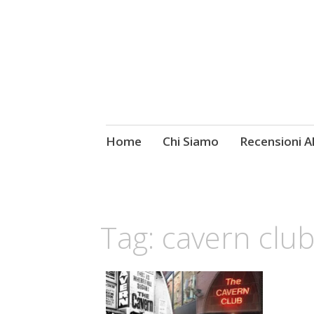
Skip
Home
Chi Siamo
Recensioni 
Fotografie ROCK
to
content
Tag:
cavern clu