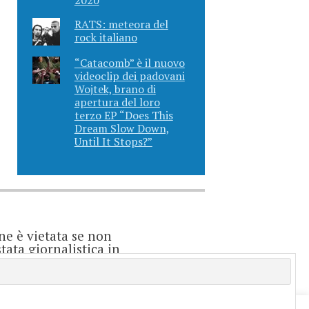
RATS: meteora del
rock italiano
“Catacomb” è il nuovo
videoclip dei padovani
Wojtek, brano di
apertura del loro
terzo EP “Does This
Dream Slow Down,
Until It Stops?”
ne è vietata se non
ata giornalistica in
o considerarsi un
e è direttamente
enti.