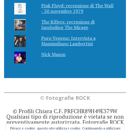
Pink Floyd: recensione di The Wall
- 30 novembre 1979
The Killers: recensione di
Imploding The Mirage
Puro Veneno: Intervista a
Massimiliano Lambertini
Nick Mason
© Fotografie ROCK
© Profili Chiara C.F. PRFCHR89H49E379W
Qualsiasi tipo di riproduzione è vietata se non
preventivamente autorizzata. Fotografie ROCK
non rappresenta una testata giornalistica in
Privacy e cookie: questo sito utilizza i cookie. Continuando a utilizzare