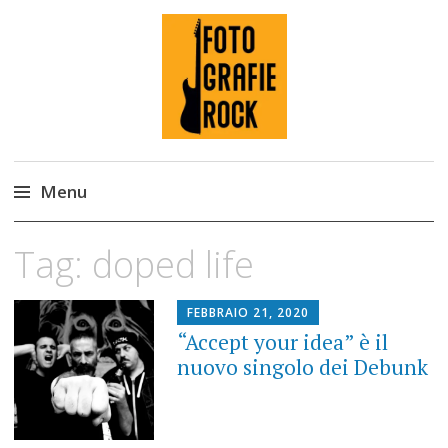
Fotografie ROCK
Menu
Skip
Tag:
doped life
to
content
FEBBRAIO 21, 2020
“Accept your idea” è il
nuovo singolo dei Debunk