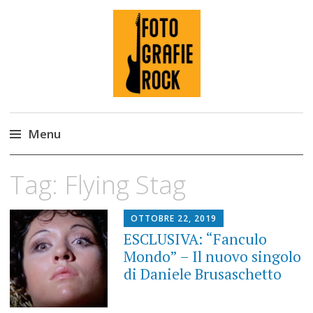
Fotografie ROCK
Menu
Skip
Tag:
Flying Stag
to
content
OTTOBRE 22, 2019
ESCLUSIVA: “Fanculo
Mondo” – Il nuovo singolo
di Daniele Brusaschetto