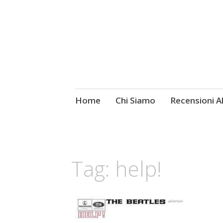
Skip
Home
Chi Siamo
Recensioni 
Fotografie ROCK
to
content
Tag:
help!