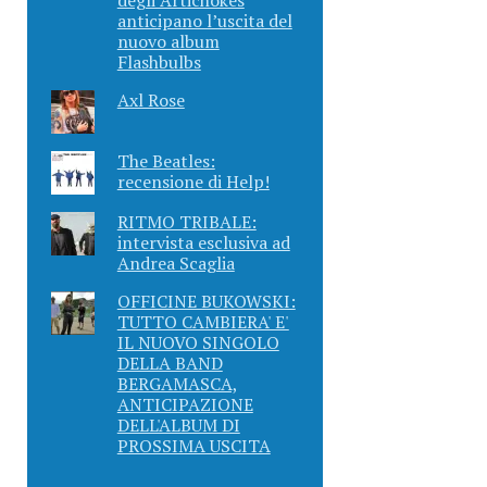
anticipano l’uscita del
nuovo album
Flashbulbs
Axl Rose
The Beatles:
recensione di Help!
RITMO TRIBALE:
intervista esclusiva ad
Andrea Scaglia
OFFICINE BUKOWSKI:
TUTTO CAMBIERA' E'
IL NUOVO SINGOLO
DELLA BAND
BERGAMASCA,
ANTICIPAZIONE
DELL'ALBUM DI
PROSSIMA USCITA