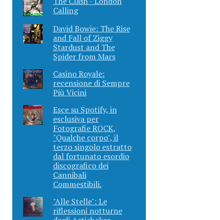
The Clash - London
Calling
David Bowie: The Rise
and Fall of Ziggy
Stardust and The
Spider from Mars
Casino Royale:
recensione di Sempre
Più Vicini
Esce su Spotify, in
esclusiva per
Fotografie ROCK,
"Qualche corpo", il
terzo singolo estratto
dal fortunato esordio
discografico dei
Cannibali
Commestibili.
"Alle Stelle": Le
riflessioni notturne
degli Artichokes