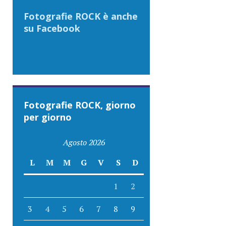
Fotografie ROCK è anche
su Facebook
Fotografie ROCK, giorno
per giorno
Agosto 2026
L
M
M
G
V
S
D
1
2
3
4
5
6
7
8
9