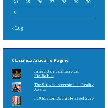
24
25
26
27
28
29
30
31
« Lug
Classifica Articoli e Pagine
Intervista a Tommaso dei
KiwiBalboa
The Strokes: recensione di Reality
Awaits
I 10 Migliori Dischi Metal del 2025