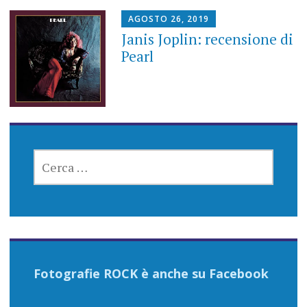
AGOSTO 26, 2019
Janis Joplin: recensione di
Pearl
RICERCA
PER:
Fotografie ROCK è anche su Facebook