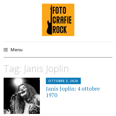
Fotografie ROCK
Menu
Skip
Tag:
Janis Joplin
to
content
OTTOBRE 3, 2020
Janis Joplin: 4 ottobre
1970