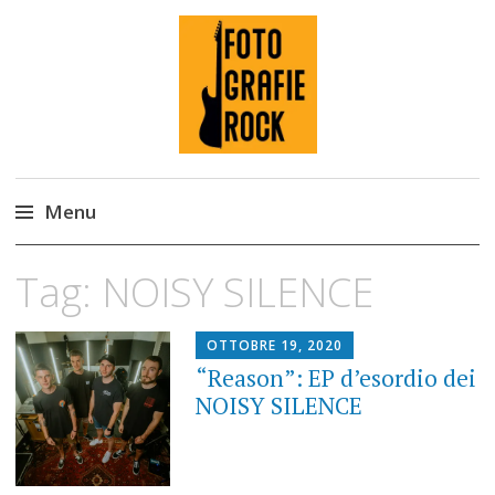
Fotografie ROCK
Menu
Skip
Tag:
NOISY SILENCE
to
content
OTTOBRE 19, 2020
“Reason”: EP d’esordio dei
NOISY SILENCE