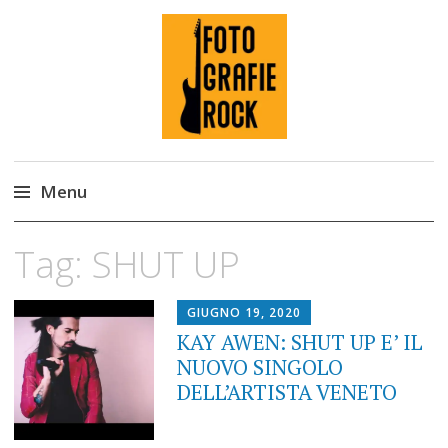
Fotografie ROCK
Menu
Skip
Tag:
SHUT UP
to
content
GIUGNO 19, 2020
KAY AWEN: SHUT UP E’ IL
NUOVO SINGOLO
DELL’ARTISTA VENETO