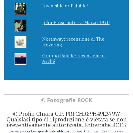
Invincible or Fallible?
John Frusciante - 5 Marzo 1970
Northway: recensione di The
Hovering
Gruppo Palude: recensione di
Arché
© Fotografie ROCK
© Profili Chiara C.F. PRFCHR89H49E379W
Qualsiasi tipo di riproduzione è vietata se non
preventivamente autorizzata. Fotografie ROCK
non rappresenta una testata giornalistica in
Privacy e cookie: questo sito utilizza i cookie. Continuando a utilizzare