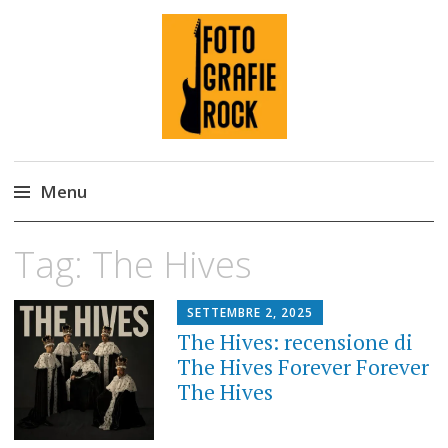
Fotografie ROCK
Menu
Skip
Tag:
The Hives
to
content
SETTEMBRE 2, 2025
The Hives: recensione di
The Hives Forever Forever
The Hives