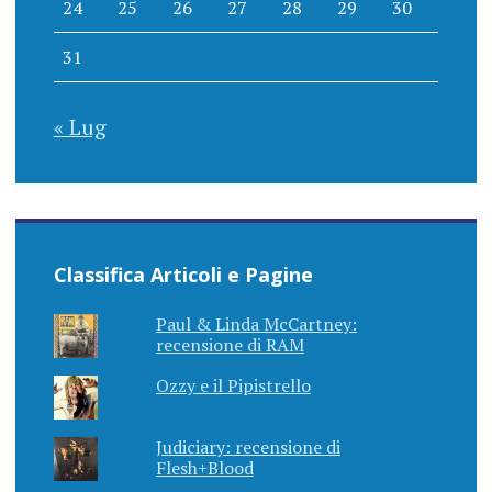
24
25
26
27
28
29
30
31
« Lug
Classifica Articoli e Pagine
Paul & Linda McCartney:
recensione di RAM
Ozzy e il Pipistrello
Judiciary: recensione di
Flesh+Blood