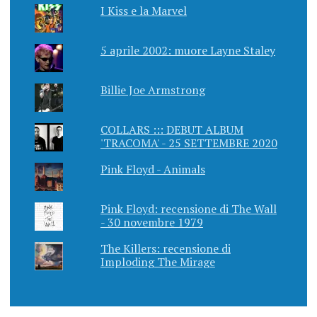
I Kiss e la Marvel
5 aprile 2002: muore Layne Staley
Billie Joe Armstrong
COLLARS ::: DEBUT ALBUM
'TRACOMA' - 25 SETTEMBRE 2020
Pink Floyd - Animals
Pink Floyd: recensione di The Wall
- 30 novembre 1979
The Killers: recensione di
Imploding The Mirage