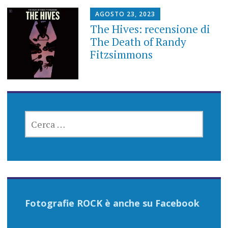
AGOSTO 23, 2023
The Hives: recensione di
The Death of Randy
Fitzsimmons
RICERCA
PER:
Fotografie ROCK è anche su Facebook