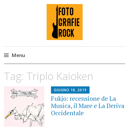
Fotografie ROCK
Menu
Skip
Tag:
Triplo Kaioken
to
content
GIUGNO 18, 2019
Fukjo: recensione de La
Musica, il Mare e La Deriva
Occidentale