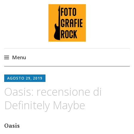
Fotografie ROCK
Menu
Skip
to
AGOSTO 29, 2019
content
Oasis: recensione di
Definitely Maybe
Oasis