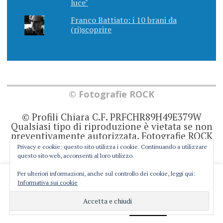
luce"
Franco Battiato: i 10 brani da
(ri)scoprire
© Fotografie ROCK
© Profili Chiara C.F. PRFCHR89H49E379W
Qualsiasi tipo di riproduzione è vietata se non
preventivamente autorizzata. Fotografie ROCK
non rappresenta una testata giornalistica in
Privacy e cookie: questo sito utilizza i cookie. Continuando a utilizzare
quanto viene aggiornato senza alcuna
questo sito web, acconsenti al loro utilizzo.
periodicità. Non può pertanto considerarsi un
prodotto editoriale ai sensi della legge 62 del
Per ulteriori informazioni, anche sul controllo dei cookie, leggi qui:
This website uses cookies to improve your experience. We'll
7/3/2001. Ogni autore è direttamente
Informativa sui cookie
responsabile di ciò che scrive negli articoli e
assume you're ok with this, but you can opt-out if you wish.
nei commenti.
Cookie settings
ACCEPT
Privacy e Cookie