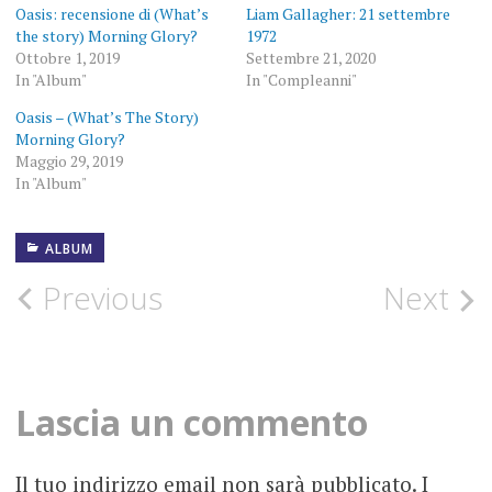
Oasis: recensione di (What’s
Liam Gallagher: 21 settembre
the story) Morning Glory?
1972
Ottobre 1, 2019
Settembre 21, 2020
In "Album"
In "Compleanni"
Oasis – (What’s The Story)
Morning Glory?
Maggio 29, 2019
In "Album"
ALBUM
1994
Post
Previous
Next
AGOSTO
navigation
ALBUM
Lascia un commento
OASIS
RECENSIONE
Il tuo indirizzo email non sarà pubblicato.
I
FOTOGRAFIE