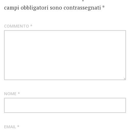
ROCK
campi obbligatori sono contrassegnati
*
COMMENTO
*
NOME
*
EMAIL
*