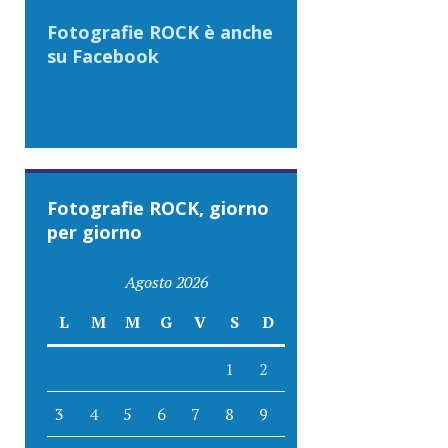
Fotografie ROCK è anche
su Facebook
Fotografie ROCK, giorno
per giorno
Agosto 2026
L
M
M
G
V
S
D
1
2
3
4
5
6
7
8
9