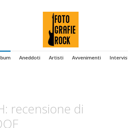
Album
Aneddoti
Artisti
Avvenimenti
Intervi
 recensione di
OOF