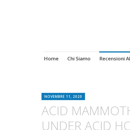
Skip
Home
Chi Siamo
Recensioni 
Fotografie ROCK
to
content
NOVEMBRE 11, 2020
ACID MAMMOTH:
UNDER ACID H