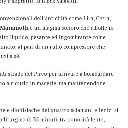
rfly e soprattutto Black Sabbath.
onvenzionali dell’antichità come Lira, Cetra,
d Mammoth
è un magma sonoro che ribolle in
falto liquido, pesante ed ingombrante come
nato, al pari di un rullo compressore che
nzi a sé.
enti strade del Pireo per arrivare a bombardare
fino a ridurlo in macerie, ma mantenendone
e e dionisiache dei quattro sciamani ellenici si
 liturgico di 35 minuti, tra sonorità lente,