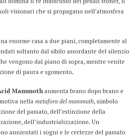
ali domina il re indiscusso dei pedali stoner, il
ssoli visionari che si propagano nell’atmosfera
 una enorme casa a due piani, completamente al
ondati soltanto dal sibilo assordante del silenzio
 che vengono dal piano di sopra, mentre venite
azione di paura e sgomento.
Acid Mammoth
aumenta brano dopo brano e
emotiva nella
metafora del mammuth
, simbolo
zione del passato, dell’estinzione della
zazione, dell’industrializzazione. Un
 annientati i sogni e le certezze del passato