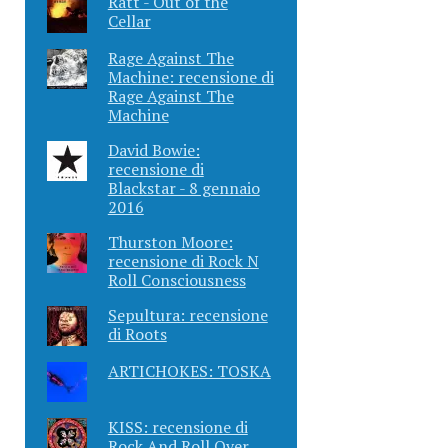
Ratt - Out of the
Cellar
Rage Against The
Machine: recensione di
Rage Against The
Machine
David Bowie:
recensione di
Blackstar - 8 gennaio
2016
Thurston Moore:
recensione di Rock N
Roll Consciousness
Sepultura: recensione
di Roots
ARTICHOKES: TOSKA
KISS: recensione di
Rock And Roll Over