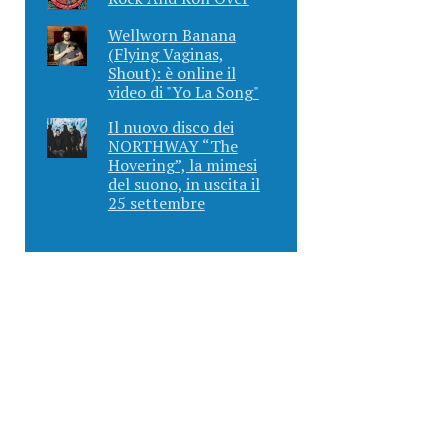
Wellworn Banana
(Flying Vaginas,
Shout): è online il
video di "Yo La Song"
Il nuovo disco dei
NORTHWAY “The
Hovering”, la mimesi
del suono, in uscita il
25 settembre