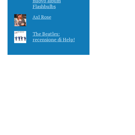
nuovo album
Flashbulbs
Axl Rose
The Beatles:
recensione di Help!