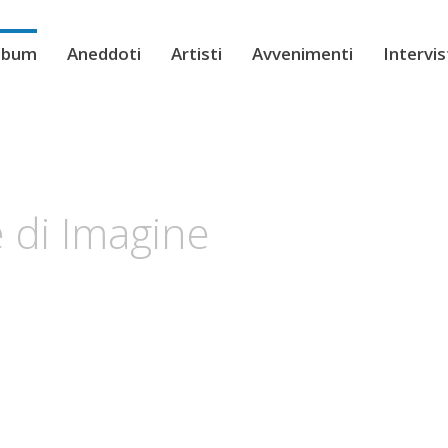
Album
Aneddoti
Artisti
Avvenimenti
Intervi
 di Imagine