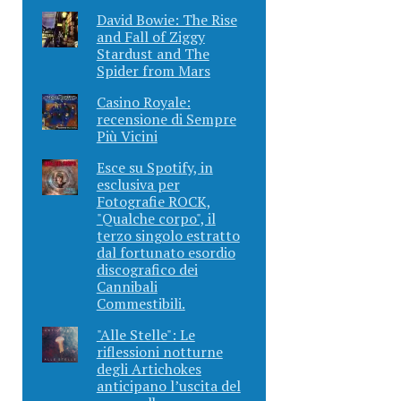
David Bowie: The Rise
and Fall of Ziggy
Stardust and The
Spider from Mars
Casino Royale:
recensione di Sempre
Più Vicini
Esce su Spotify, in
esclusiva per
Fotografie ROCK,
"Qualche corpo", il
terzo singolo estratto
dal fortunato esordio
discografico dei
Cannibali
Commestibili.
"Alle Stelle": Le
riflessioni notturne
degli Artichokes
anticipano l’uscita del