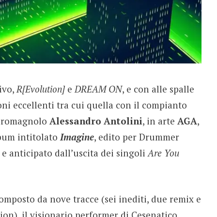
ivo,
R[Evolution]
e
DREAM ON
, e con alle spalle
oni eccellenti tra cui quella con il compianto
e romagnolo
Alessandro Antolini
, in arte
AGA
,
bum intitolato
Imagine
, edito per Drummer
 e anticipato dall’uscita dei singoli
Are You
composto da nove tracce (sei inediti, due remix e
ion), il visionario performer di Cesenatico,