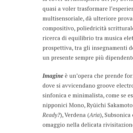
quasi a voler trasformare l’esperie
multisensoriale, dà ulteriore prova
compositivo, poliedricità scrittura
ricerca di equilibrio tra musica el
prospettiva, tra gli insegnamenti 
un presente sempre più dipendente
Imagine
è un’opera che prende form
dove si avvicendano groove electro
sinfonica e minimalista, come se es
nipponici Mono, Ryūichi Sakamoto,
Ready?
), Verdena (
Aria
), Subsonica 
omaggio nella delicata rivisitazion