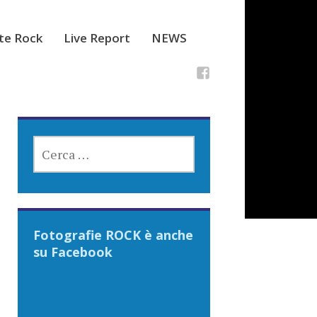
ste Rock
Live Report
NEWS
RICERCA
PER:
Fotografie ROCK è anche
su Facebook