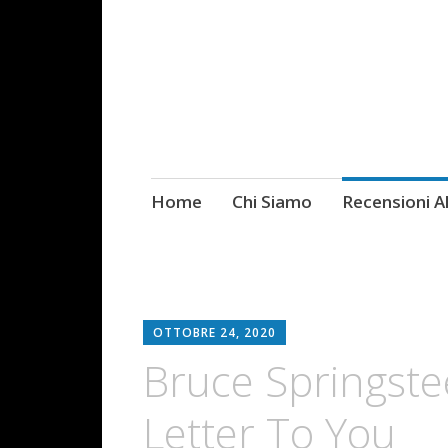
Skip
Home
Chi Siamo
Recensioni 
Fotografie ROCK
to
content
OTTOBRE 24, 2020
Bruce Springstee
Letter To You