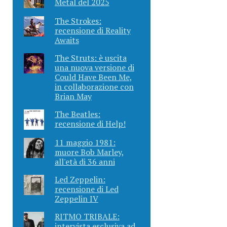
Metal del 2025
The Strokes:
recensione di Reality
Awaits
The Struts: è uscita
una nuova versione di
Could Have Been Me,
in collaborazione con
Brian May
The Beatles:
recensione di Help!
11 maggio 1981:
muore Bob Marley,
all'età di 36 anni
Led Zeppelin:
recensione di Led
Zeppelin IV
RITMO TRIBALE:
intervista esclusiva ad