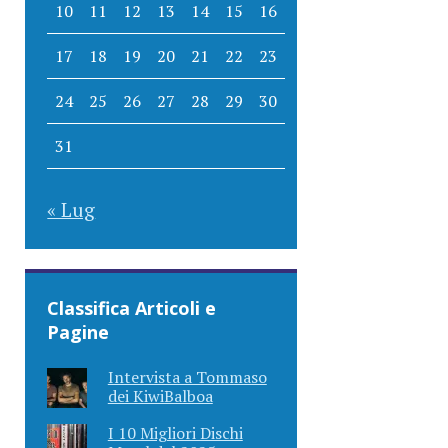
10
11
12
13
14
15
16
17
18
19
20
21
22
23
24
25
26
27
28
29
30
31
« Lug
Classifica Articoli e
Pagine
Intervista a Tommaso
dei KiwiBalboa
I 10 Migliori Dischi