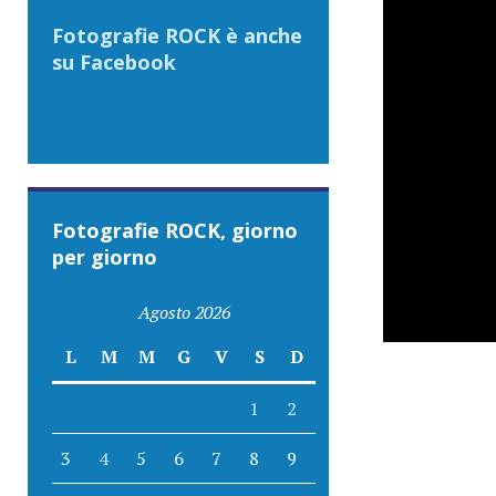
Fotografie ROCK è anche
su Facebook
Fotografie ROCK, giorno
per giorno
Agosto 2026
L
M
M
G
V
S
D
1
2
3
4
5
6
7
8
9