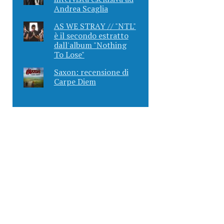
Andrea Scaglia
AS WE STRAY // "NTL"
è il secondo estratto
dall'album "Nothing
To Lose"
Saxon: recensione di
Carpe Diem