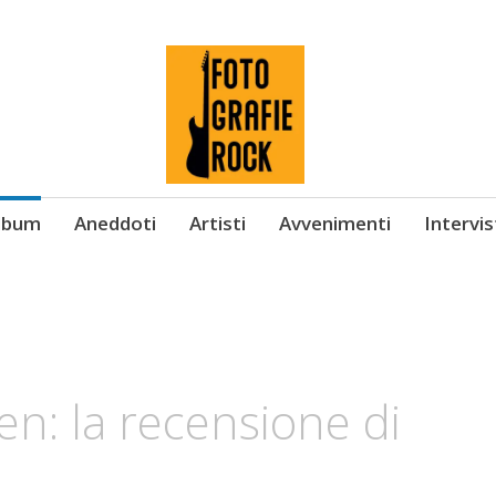
Album
Aneddoti
Artisti
Avvenimenti
Intervi
n: la recensione di