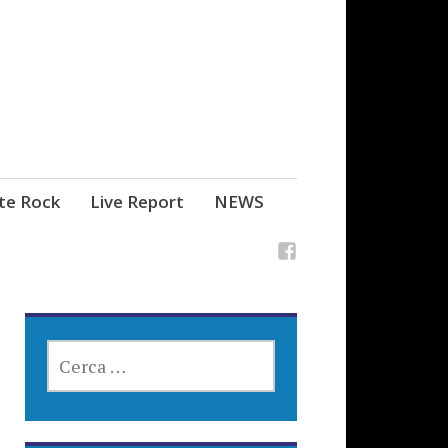
ste Rock
Live Report
NEWS
RICERCA
PER: