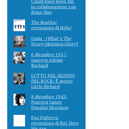
Could Have Been Me,
in collaborazione con
Brian May
The Beatles:
recensione di Help!
Oasis - (What’s The
Story) Morning Glory?
6 dicembre 1957:
nasceva Adrian
Borland
LUTTO NEL MONDO
DEL ROCK: È morto
Little Richard
8 dicembre 1943:
Nasceva James
Douglas Morrison
Foo Fighters:
recensione di But Here
We Are