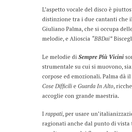
L’aspetto vocale del disco è piutto
distinzione tra i due cantanti che i
Giuliano Palma, che si occupa dell
melodie, e Alioscia
“BBDai”
Biscegli
Le melodie di
Sempre Più Vicini
son
strumentale su cui si muovono, sia
corpose ed emozionali. Palma dà il
Cose Difficili
e
Guarda In Alto
, ricch
accoglie con grande maestria.
I
rappati
, per usare un’italianizzazi
ragionati anche dal punto di vista