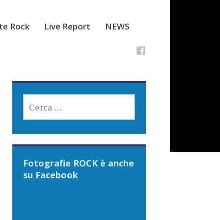
ste Rock
Live Report
NEWS
RICERCA
PER:
Fotografie ROCK è anche
su Facebook