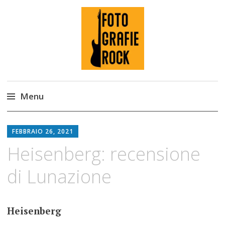
Fotografie ROCK
Menu
Skip
to
FEBBRAIO 26, 2021
content
Heisenberg: recensione
di Lunazione
Heisenberg