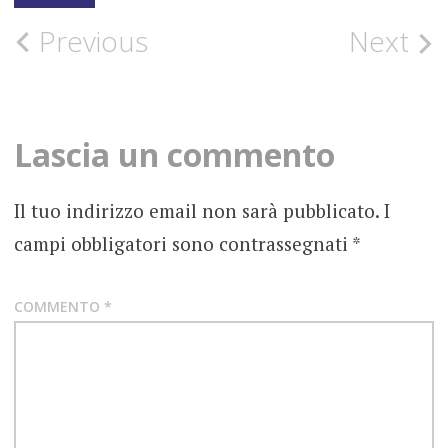
EP
Post
Previous
Next
FOTOGRAFIE
ROCK
navigation
HEISENBERG
Lascia un commento
LUNAZIONE
Il tuo indirizzo email non sarà pubblicato.
I
RECENSIONE
campi obbligatori sono contrassegnati
*
UNOMUNDO
PRESS
COMMENTO
*